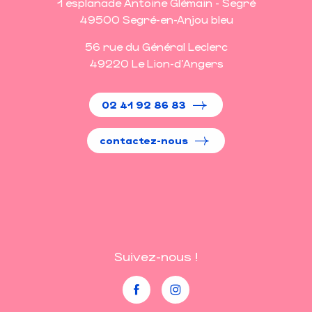
1 esplanade Antoine Glémain - Segré
49500 Segré-en-Anjou bleu
56 rue du Général Leclerc
49220 Le Lion-d'Angers
02 41 92 86 83
contactez-nous
Suivez-nous !