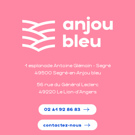
1 esplanade Antoine Glémain - Segré
49500 Segré-en-Anjou bleu
56 rue du Général Leclerc
49220 Le Lion-d'Angers
02 41 92 86 83
contactez-nous