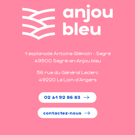
1 esplanade Antoine Glémain - Segré
49500 Segré-en-Anjou bleu
56 rue du Général Leclerc
49220 Le Lion-d'Angers
02 41 92 86 83
contactez-nous