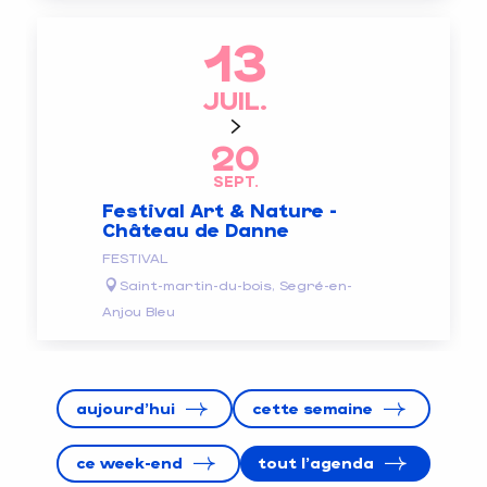
13
JUIL.
20
SEPT.
Festival Art & Nature -
Château de Danne
FESTIVAL
Saint-martin-du-bois, Segré-en-
Anjou Bleu
aujourd'hui
cette semaine
ce week-end
tout l'agenda