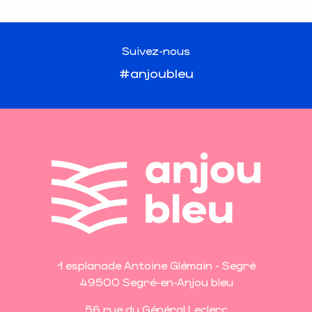
Suivez-nous
#anjoubleu
1 esplanade Antoine Glémain - Segré
49500 Segré-en-Anjou bleu
56 rue du Général Leclerc