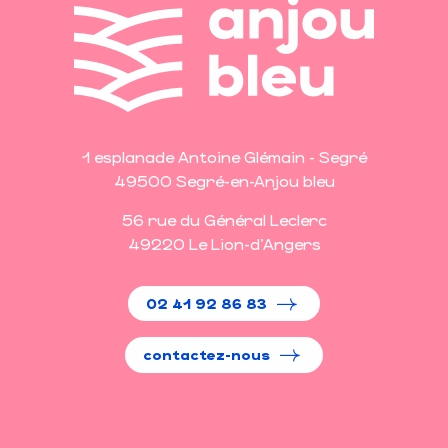
1 esplanade Antoine Glémain - Segré
49500 Segré-en-Anjou bleu
56 rue du Général Leclerc
49220 Le Lion-d'Angers
02 41 92 86 83
contactez-nous