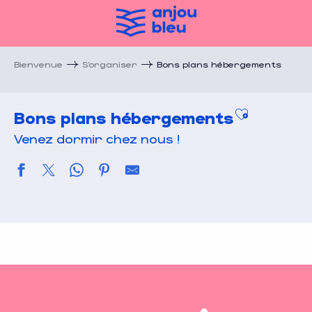
Aller
au
contenu
principal
Bienvenue
S’organiser
Bons plans hébergements
Ajouter a
Bons plans hébergements
Venez dormir chez nous !