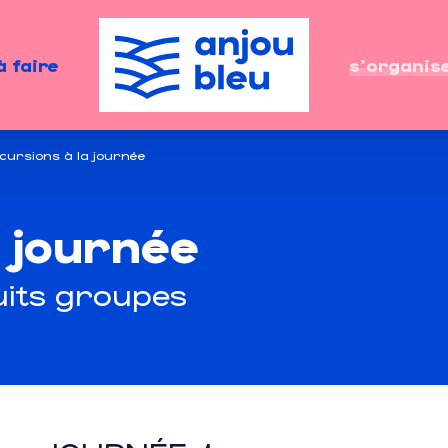
à faire
s'organis
cursions à la journée
a journée
uits groupes