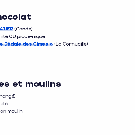
hocolat
ATIER
(Candé)
mité OU pique-nique
e Dédale des Cimes »
(La Cornuaille)
es et moulins
Changé)
mité
son moulin