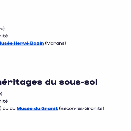
e)
mité
Musée Hervé Bazin
(Marans)
 héritages du sous-sol
)
mité
) ou du
Musée du Granit
(Bécon-les-Granits)