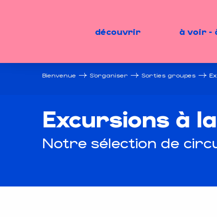
Aller
au
contenu
découvrir
à voir - 
principal
Bienvenue
S’organiser
Sorties groupes
Ex
Excursions à l
Notre sélection de circ