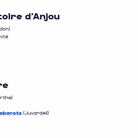
toire d’Anjou
don)
mité
re
rthe)
gabarots
(Juvardeil)