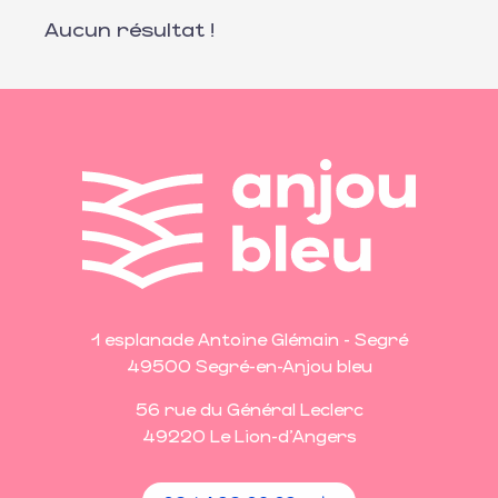
Aucun résultat !
1 esplanade Antoine Glémain - Segré
49500 Segré-en-Anjou bleu
56 rue du Général Leclerc
49220 Le Lion-d'Angers