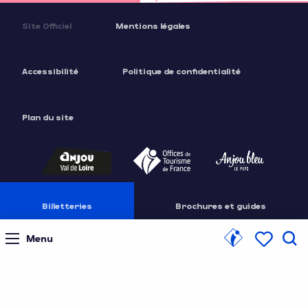
Site Officiel
Mentions légales
Accessibilité
Politique de confidentialité
Plan du site
Billetteries
Brochures et guides
Menu
Espace presse
Rec
Voir les f