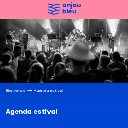
Aller
au
contenu
principal
Bienvenue
Agenda estival
Agenda estival