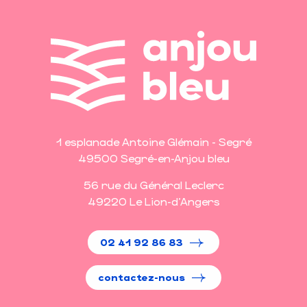
lire
suite
la
lire
suite
la
suite
1 esplanade Antoine Glémain - Segré
49500 Segré-en-Anjou bleu
56 rue du Général Leclerc
49220 Le Lion-d'Angers
02 41 92 86 83
contactez-nous