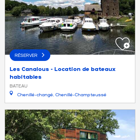
RÉSERVER
Les Canalous - Location de bateaux
habitables
BATEAU
Chenillé-changé, Chenillé-Champteussé