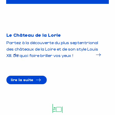
Le Château de la Lorie
Ch
Partez à la découverte du plus septentrional
Dé
des châteaux de la Loire et de son style Louis
ch
XIII. De quoi faire briller vos yeux !
d’
lire la suite