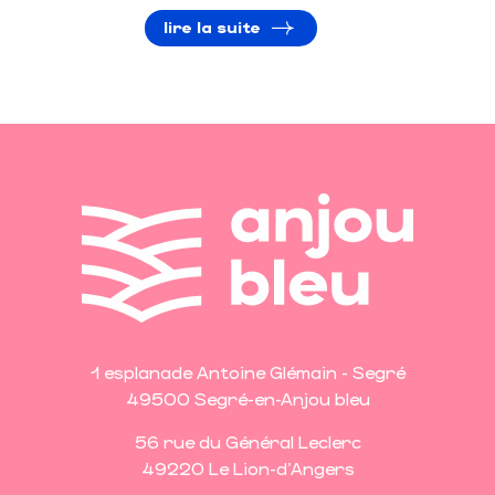
lire la suite
1 esplanade Antoine Glémain - Segré
49500 Segré-en-Anjou bleu
56 rue du Général Leclerc
49220 Le Lion-d'Angers