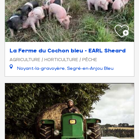
La Ferme du Cochon bleu - EARL Sheard
AGRICULTURE / HORTICULTURE / PÊCHE
Noyant-la-gravoyère, Segré-en-Anjou Bleu