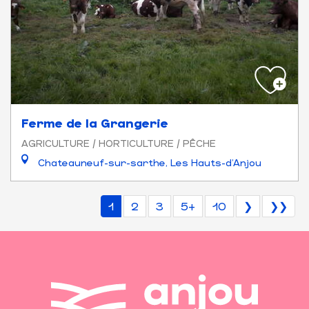
Ferme de la Grangerie
AGRICULTURE / HORTICULTURE / PÊCHE
Chateauneuf-sur-sarthe, Les Hauts-d'Anjou
1
2
3
5+
10
❯
❯❯