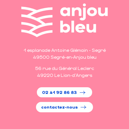
1 esplanade Antoine Glémain - Segré
49500 Segré-en-Anjou bleu
56 rue du Général Leclerc
49220 Le Lion-d'Angers
02 41 92 86 83
contactez-nous