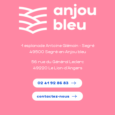
1 esplanade Antoine Glémain - Segré
49500 Segré-en-Anjou bleu
56 rue du Général Leclerc
49220 Le Lion-d'Angers
02 41 92 86 83
contactez-nous