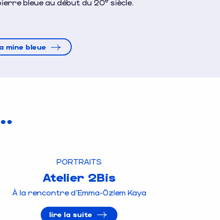
e
pierre bleue au début du 20
siècle.
la mine bleue
..
PORTRAITS
Atelier 2Bis
À la rencontre d'Emma-Özlem Kaya
lire la suite