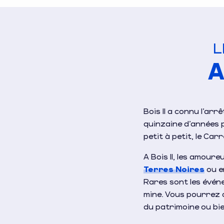
L
A
Bois II a connu l’ar
quinzaine d’années pl
petit à petit, le Car
A Bois II, les amour
Terres Noires
ou 
Rares sont les évén
mine. Vous pourrez d
du patrimoine ou bi