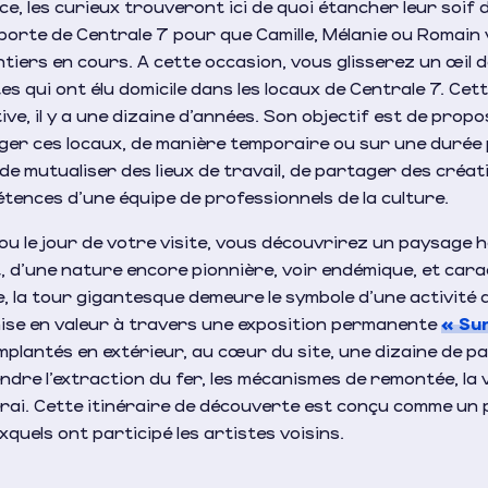
e, les curieux trouveront ici de quoi étancher leur soif d
a porte de Centrale 7 pour que Camille, Mélanie ou Romain
tiers en cours. A cette occasion, vous glisserez un œil d
es qui ont élu domicile dans les locaux de Centrale 7. Cet
ve, il y a une dizaine d’années. Son objectif est de propo
ger ces locaux, de manière temporaire ou sur une durée p
 de mutualiser des lieux de travail, de partager des créati
tences d’une équipe de professionnels de la culture.
ou le jour de votre visite, vous découvrirez un paysage
 d’une nature encore pionnière, voir endémique, et carac
le, la tour gigantesque demeure le symbole d’une activité 
 mise en valeur à travers une exposition permanente
« Sur
Implantés en extérieur, au cœur du site, une dizaine de 
ndre l’extraction du fer, les mécanismes de remontée, la vi
nerai. Cette itinéraire de découverte est conçu comme un
xquels ont participé les artistes voisins.