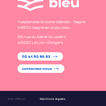
1 esplanade Antoine Glémain - Segré
49500 Segré-en-Anjou bleu
56 rue du Général Leclerc
49220 Le Lion-d'Angers
02 41 92 86 83
contactez-nous
Site Officiel
Mentions légales