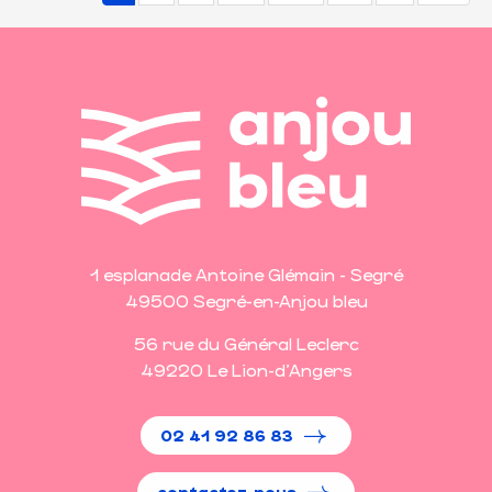
1 esplanade Antoine Glémain - Segré
49500 Segré-en-Anjou bleu
56 rue du Général Leclerc
49220 Le Lion-d'Angers
02 41 92 86 83
contactez-nous