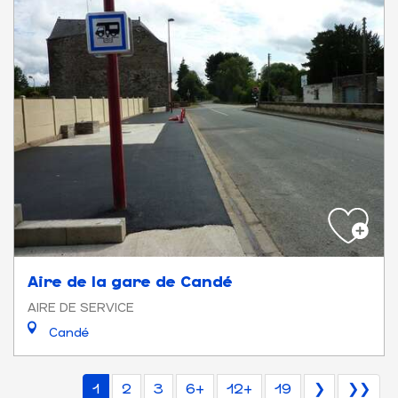
Aire de la gare de Candé
AIRE DE SERVICE
Candé
1
2
3
6+
12+
19
❯
❯❯