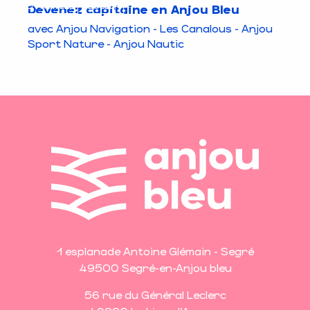
EN FAMILLE
BULLER
Devenez capitaine en Anjou Bleu
avec Anjou Navigation - Les Canalous - Anjou
Sport Nature - Anjou Nautic
1 esplanade Antoine Glémain - Segré
49500 Segré-en-Anjou bleu
56 rue du Général Leclerc