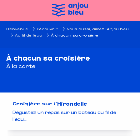
Aller
au
contenu
principal
Bienvenue
Découvrir
Vous aussi, aimez l’Anjou bleu
Au fil de l’eau
À chacun sa croisière
À chacun sa croisière
À la carte
TOP 12
ME BALADER
Croisière sur l’Hirondelle
Dégustez un repas sur un bateau au fil de
l'eau...