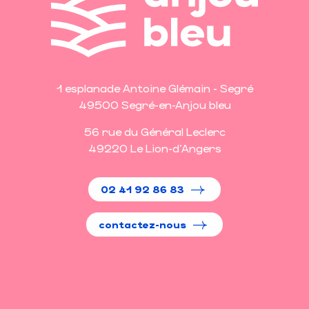
1 esplanade Antoine Glémain - Segré
49500 Segré-en-Anjou bleu
56 rue du Général Leclerc
49220 Le Lion-d'Angers
02 41 92 86 83
contactez-nous