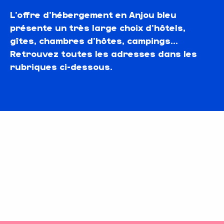
L’offre d’hébergement en Anjou bleu
présente un très large choix d’hôtels,
gîtes, chambres d’hôtes, campings…
Retrouvez toutes les adresses dans les
rubriques ci-dessous.
Hôtels
Gîtes et locations de vacances
Chambres d’hôtes
Hébergements de groupe
Nuits insolites
Campings
Aires de camping-cars
Tous les hébergements