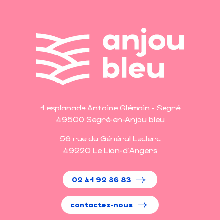
1 esplanade Antoine Glémain - Segré
49500 Segré-en-Anjou bleu
56 rue du Général Leclerc
49220 Le Lion-d'Angers
02 41 92 86 83
contactez-nous