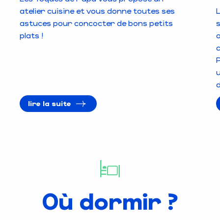
atelier cuisine et vous donne toutes ses
astuces pour concocter de bons petits
plats !
a
c
d
lire la suite
Où dormir ?