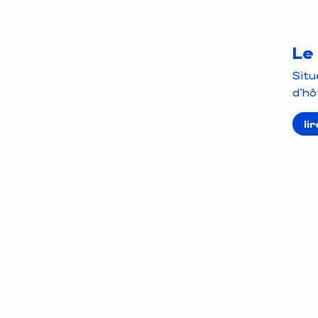
Le 
Situ
d'hô
li