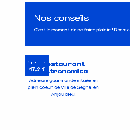
Nos conseils
C’est le moment de se faire plaisir ! Déc
Restaurant
à partir de
17,9
€
Bistronomica
Adresse gourmande située en
plein coeur de ville de Segré, en
Anjou bleu.