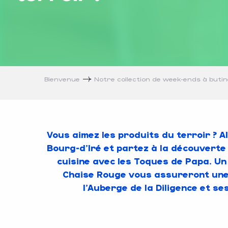
Bienvenue
Notre collection de week-ends à buti
Vous aimez les produits du terroir ? A
Bourg-d’Iré et partez à la découverte 
cuisine avec les Toques de Papa. Un 
Chaise Rouge vous assureront une s
l’Auberge de la Diligence et se