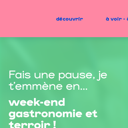
Aller
au
contenu
découvrir
à voir - 
principal
Fais une pause, je
t'emmène en...
week-end
gastronomie et
terroir !