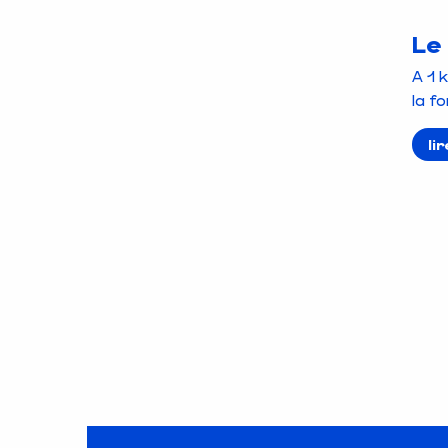
Le
A 1 
la fo
li