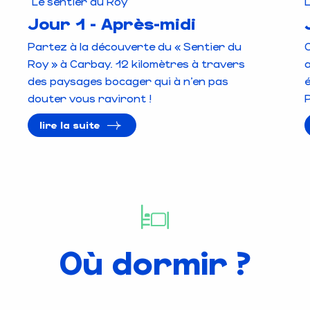
"Le sentier du Roy"
L
Jour 1 - Après-midi
Partez à la découverte du « Sentier du
C
Roy » à Carbay. 12 kilomètres à travers
des paysages bocager qui à n’en pas
douter vous raviront !
lire la suite
Où dormir ?