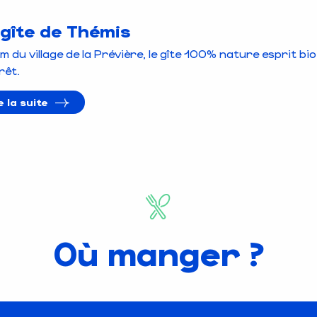
 gîte de Thémis
km du village de la Prévière, le gîte 100% nature esprit bi
rêt.
re la suite
Où manger ?