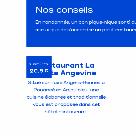
Nos conseils
En randonnée, un bon pique-nique sorti du
mieux que de s’accorder un petit restaura
Restaurant La
à partir de
20,5
€
Porte Angevine
Situé sur l'axe Angers-Rennes à
Pouancé en Anjou bleu, une
cuisine élaborée et traditionnelle
vous est proposée dans cet
hôtel-restaurant.