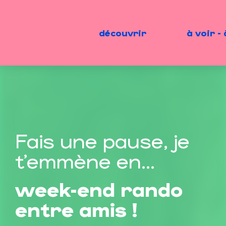
Aller
au
contenu
découvrir
à voir - 
principal
Fais une pause, je
t'emmène en...
week-end rando
entre amis !