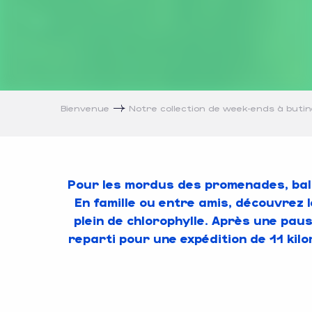
Bienvenue
Notre collection de week-ends à buti
Pour les mordus des promenades, bala
En famille ou entre amis, découvrez l
plein de chlorophylle. Après une pau
reparti pour une expédition de 11 kilom