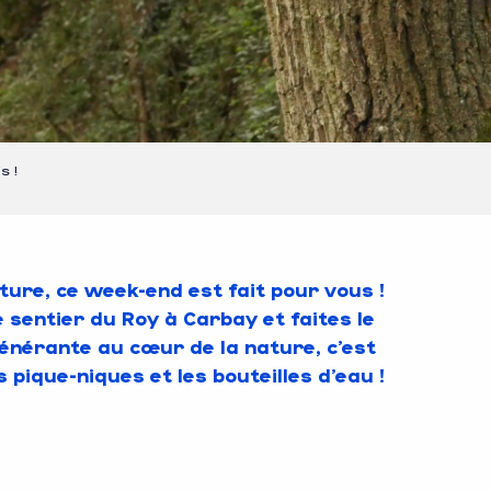
s !
ure, ce week-end est fait pour vous !
e sentier du Roy à Carbay et faites le
générante au cœur de la nature, c’est
s pique-niques et les bouteilles d’eau !