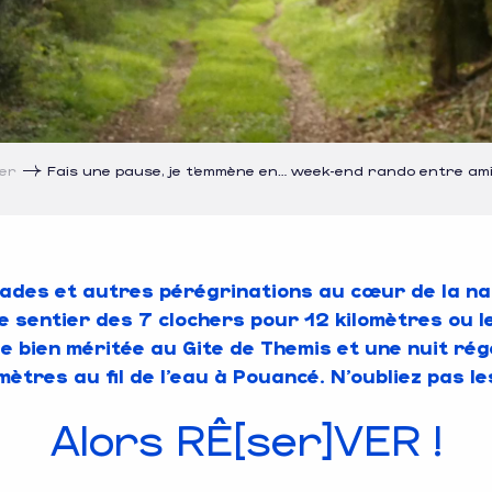
ner
Fais une pause, je t’emmène en… week-end rando entre ami
des et autres pérégrinations au cœur de la nat
e sentier des 7 clochers pour 12 kilomètres ou l
se bien méritée au Gite de Themis et une nuit ré
ètres au fil de l’eau à Pouancé. N’oubliez pas le
Alors RÊ[ser]VER !