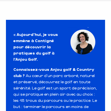
«
Aujourd’hui, je vous
emmène à Contigné
pour découvrir la
pratiques du golf à
l’Anjou Golf.
Connaissez-vous Anjou golf & Country
club ?
Au cœur d’un parc arboré, naturel
et préservé, découvrez le golf en toute
sérénité. Le golf est un sport de précision,
qui se pratique en plein air avec au choix :
les 18 trous du parcours ou le practice. Le
but : terminer le parcours en moins de