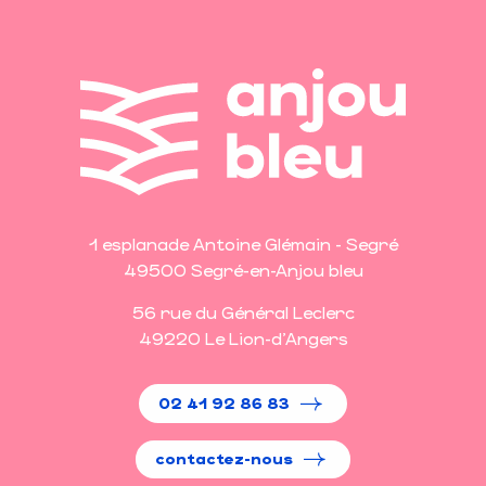
1 esplanade Antoine Glémain - Segré
49500 Segré-en-Anjou bleu
56 rue du Général Leclerc
49220 Le Lion-d'Angers
02 41 92 86 83
contactez-nous