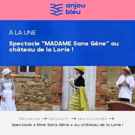
Aller
au
contenu
principal
À LA UNE
Spectacle "MADAME Sans Gêne" au
château de la Lorie !
Bienvenue
Découvrir
Les actualités
Spectacle « Mme Sans Gêne » au château de la Lorie !