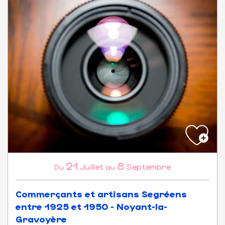
21
8
Juillet
Septembre
Du
au
Commerçants et artisans Segréens
entre 1925 et 1950 - Noyant-la-
Gravoyère