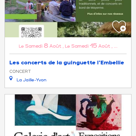
8
15
Samedi
Août
,
Samedi
Août
,
...
Le
Le
Les concerts de la guinguette l'Embellie
CONCERT
La Jaille-Yvon