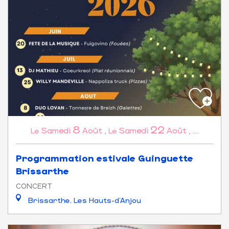
8
22
Samedi
Août
,
Samedi
Août
,
...
Le
Le
Programmation estivale Guinguette
Brissarthe
CONCERT
Brissarthe, Les Hauts-d'Anjou