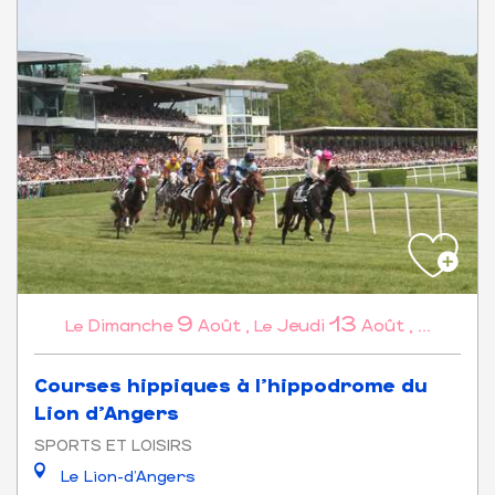
9
13
Dimanche
Août
,
Jeudi
Août
,
...
Le
Le
Courses hippiques à l'hippodrome du
Lion d'Angers
SPORTS ET LOISIRS
Le Lion-d'Angers