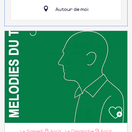
Autour de moi
8
9
Samedi
Août
,
Dimanche
Août
Le
Le