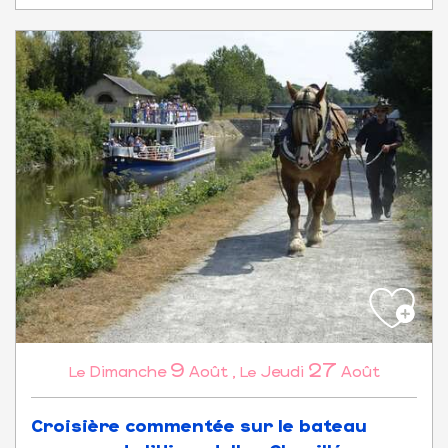
9
27
Dimanche
Août
,
Jeudi
Août
Le
Le
Croisière commentée sur le bateau