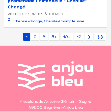
promenade l'Hirondelle - Chenillé-
Changé
VISITES ET SORTIES À THÈMES
Chenillé-changé, Chenillé-Champteussé
1
2
3
5+
10+
12
❯
❯❯
1 esplanade Antoine Glémain - Segré
49500 Segré-en-Anjou bleu