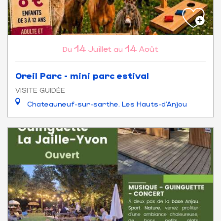
14
14
Juillet
Août
Du
au
Oreil Parc - mini parc estival
VISITE GUIDÉE
Chateauneuf-sur-sarthe, Les Hauts-d'Anjou