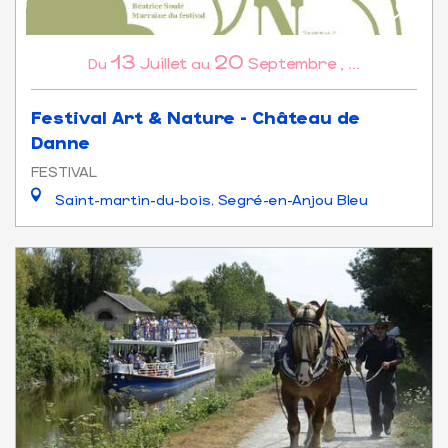
13
20
Juillet
Septembre
,
...
Du
au
Festival Art & Nature - Château de
Danne
FESTIVAL
Saint-martin-du-bois, Segré-en-Anjou Bleu