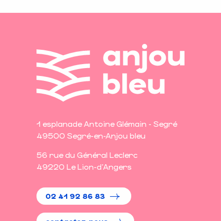
1 esplanade Antoine Glémain - Segré
49500 Segré-en-Anjou bleu
56 rue du Général Leclerc
49220 Le Lion-d'Angers
02 41 92 86 83