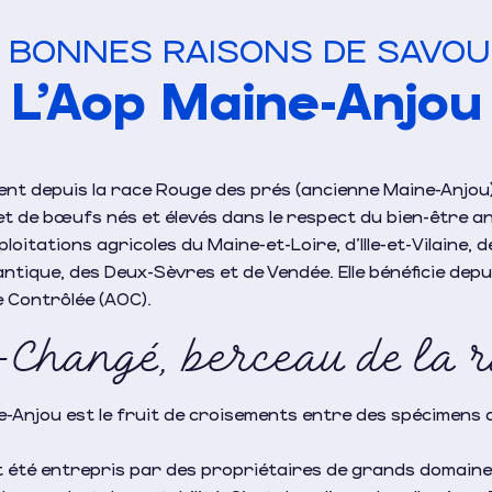
 BONNES RAISONS DE SAVO
L'Aop Maine-Anjou
ent depuis la race Rouge des prés (ancienne Maine-Anjou)
t de bœufs nés et élevés dans le respect du bien-être ani
loitations agricoles du Maine-et-Loire, d’Ille-et-Vilaine,
antique, des Deux-Sèvres et de Vendée. Elle bénéficie de
e Contrôlée (AOC).
-Changé, berceau de la r
e-Anjou est le fruit de croisements entre des spécimens
 été entrepris par des propriétaires de grands domaines