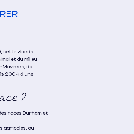
URER
, cette viande
mal et du milieu
 de Mayenne, de
puis 2004 d’une
ace ?
 des races Durham et
 agricoles, au