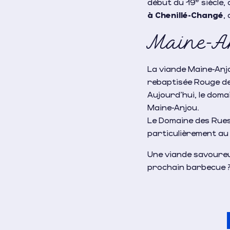
début du 19
siècle, 
à Chenillé-Changé
,
Maine-An
La viande Maine-Anjo
rebaptisée Rouge des
Aujourd’hui, le doma
Maine-Anjou.
Le Domaine des Rues
particulièrement au 
Une viande savoureus
prochain barbecue 