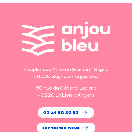
1 esplanade Antoine Glémain - Segré
49500 Segré-en-Anjou bleu
56 rue du Général Leclerc
49220 Le Lion-d'Angers
02 41 92 86 83
contactez-nous