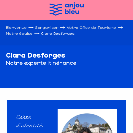
Aller
au
contenu
principal
Bienvenue
S’organiser
Votre Office de Tourisme
Notre équipe
Clara Desforges
Clara Desforges
Notre experte itinérance
Carte
d’identité