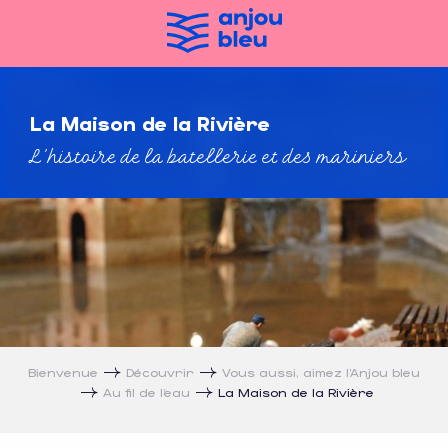
Aller
au
contenu
principal
La Maison de la Rivière
L’histoire de la batellerie et des mariniers
Bienvenue
Découvrir
Vous aussi, aimez l’Anjou bleu
Au fil de l’eau
La Maison de la Rivière