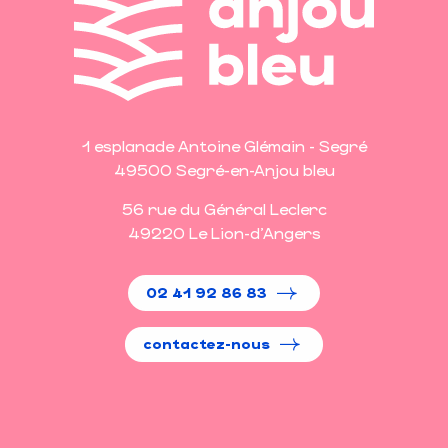
1 esplanade Antoine Glémain - Segré
49500 Segré-en-Anjou bleu
56 rue du Général Leclerc
49220 Le Lion-d'Angers
02 41 92 86 83
contactez-nous