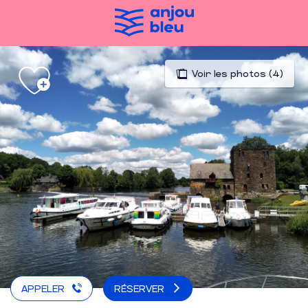
Aller
au
contenu
principal
Voir les photos (4)
APPELER
RÉSERVER