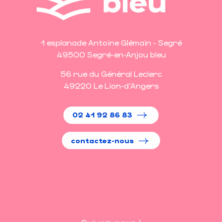
1 esplanade Antoine Glémain - Segré
49500 Segré-en-Anjou bleu
56 rue du Général Leclerc
49220 Le Lion-d'Angers
02 41 92 86 83
contactez-nous