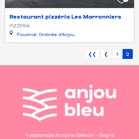
Restaurant pizzéria Les Marronniers
PIZZERIA
Pouancé, Ombrée d'Anjou
❮❮
❮
1
2
1 esplanade Antoine Glémain - Segré