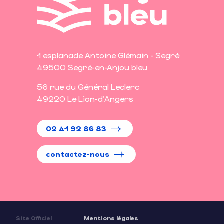
1 esplanade Antoine Glémain - Segré
49500 Segré-en-Anjou bleu
56 rue du Général Leclerc
49220 Le Lion-d'Angers
02 41 92 86 83
contactez-nous
Site Officiel
Mentions légales