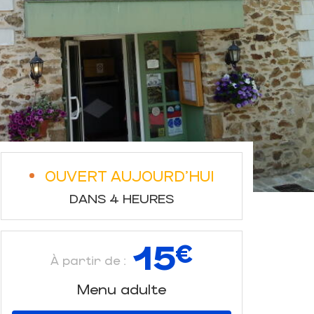
OUVERT AUJOURD'HUI
DANS 4 HEURES
15
€
À partir de :
Menu adulte