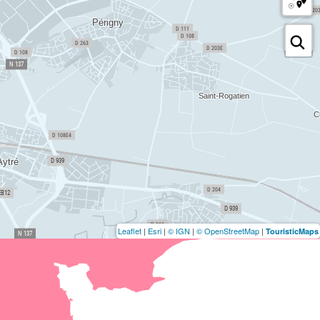
Leaflet
|
Esri
|
© IGN
|
© OpenStreetMap
|
TouristicMaps