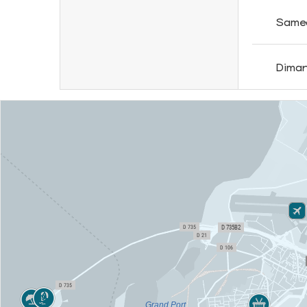
Same
Dima