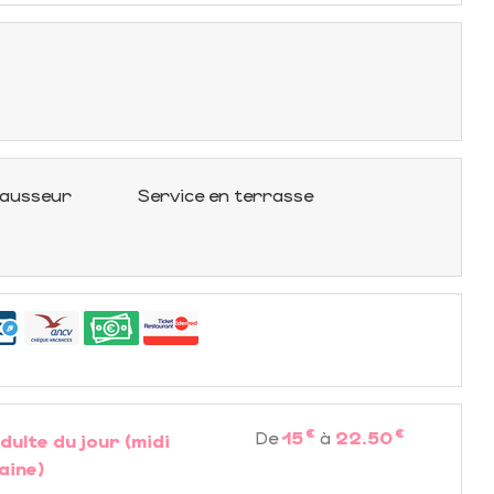
hausseur
Service en terrasse
€
€
De
15
à
22.50
dulte du jour (midi
aine)