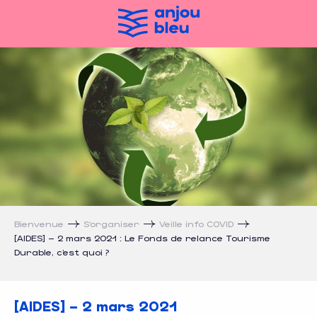
Aller
au
contenu
principal
[AIDES] – 2 mars 2021 : Le Fonds d
Bienvenue
S’organiser
Veille info COVID
[AIDES] – 2 mars 2021 : Le Fonds de relance Tourisme
Durable, c’est quoi ?
[AIDES] – 2 mars 2021