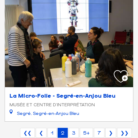
La Micro-Folie - Segré-en-Anjou Bleu
MUSÉE ET CENTRE D'INTERPRÉTATION
Segré, Segré-en-Anjou Bleu
❮❮
❮
1
2
3
5+
7
❯
❯❯