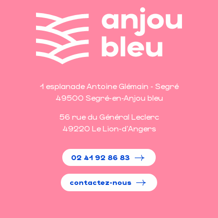
1 esplanade Antoine Glémain - Segré
49500 Segré-en-Anjou bleu
56 rue du Général Leclerc
49220 Le Lion-d'Angers
02 41 92 86 83
contactez-nous