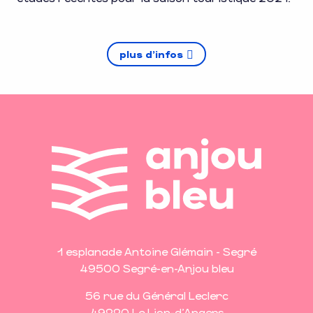
plus d'infos
1 esplanade Antoine Glémain - Segré
49500 Segré-en-Anjou bleu
56 rue du Général Leclerc
49220 Le Lion-d'Angers