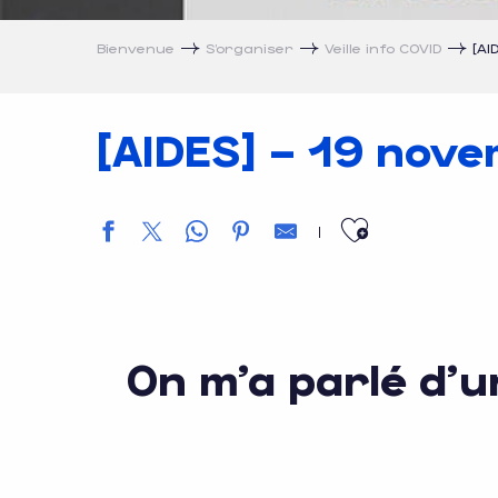
Bienvenue
S’organiser
Veille info COVID
[AI
[AIDES] – 19 nov
Ajouter a
On m’a parlé d’u