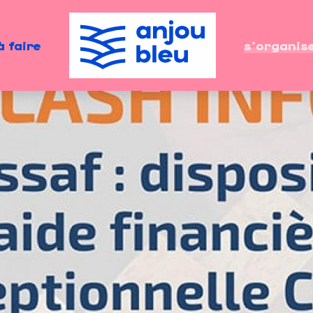
à faire
s'organis
ovembre 2020 – On m