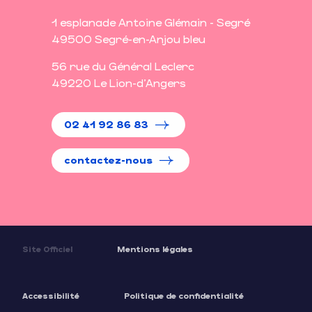
1 esplanade Antoine Glémain - Segré
49500 Segré-en-Anjou bleu
56 rue du Général Leclerc
49220 Le Lion-d'Angers
02 41 92 86 83
contactez-nous
Site Officiel
Mentions légales
Accessibilité
Politique de confidentialité