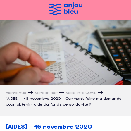
Aller
au
contenu
principal
[AIDES] – 16 novembre 2020 – Comm
Bienvenue
S’organiser
Veille info COVID
[AIDES] – 16 novembre 2020 – Comment faire ma demande
pour obtenir l’aide du fonds de solidarité ?
[AIDES] – 16 novembre 2020