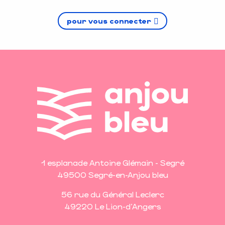
pour vous connecter
1 esplanade Antoine Glémain - Segré
49500 Segré-en-Anjou bleu
56 rue du Général Leclerc
49220 Le Lion-d'Angers