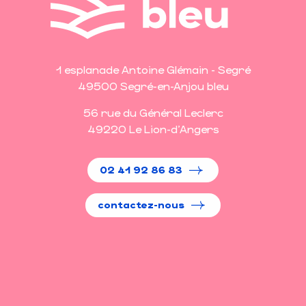
1 esplanade Antoine Glémain - Segré
49500 Segré-en-Anjou bleu
56 rue du Général Leclerc
49220 Le Lion-d'Angers
02 41 92 86 83
contactez-nous