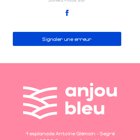
Signaler une erreur
1 esplanade Antoine Glémain - Segré