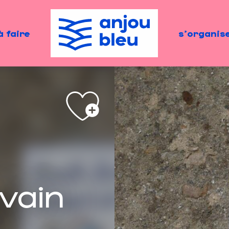
à faire
s'organis
lvain