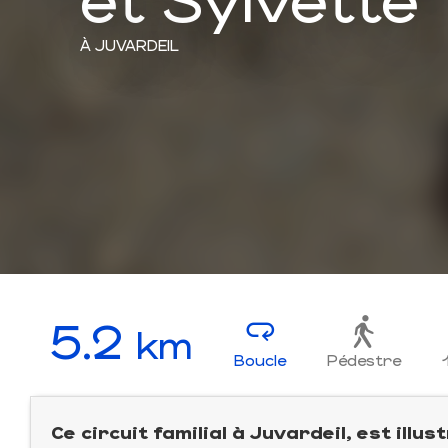
À JUVARDEIL
5.2
km
Boucle
Pédestre
Ce circuit familial à Juvardeil, est ill