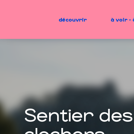
Aller
au
contenu
découvrir
à voir - 
principal
Sentier des
clochers