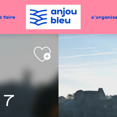
à faire
s'organis
 7