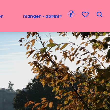
er
manger - dormir
Rech
Voir les favori