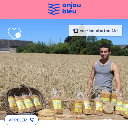
Aller
au
contenu
principal
Voir les photos (4)
APPELER