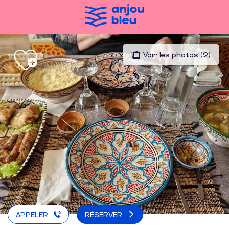
Aller
au
contenu
principal
Voir les photos (2)
APPELER
RÉSERVER