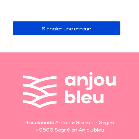
Signaler une erreur
1 esplanade Antoine Glémain - Segré
49500 Segré-en-Anjou bleu