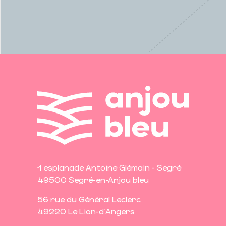
1 esplanade Antoine Glémain - Segré
49500 Segré-en-Anjou bleu
56 rue du Général Leclerc
49220 Le Lion-d'Angers