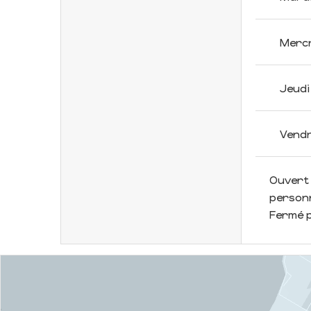
Merc
Jeudi
Vendr
Ouvert 
person
Fermé p