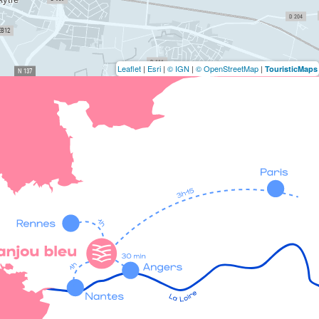
Leaflet
|
Esri
|
© IGN
|
© OpenStreetMap
|
TouristicMaps