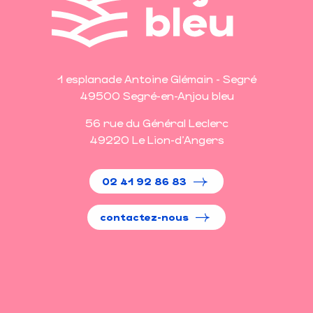
1 esplanade Antoine Glémain - Segré
49500 Segré-en-Anjou bleu
56 rue du Général Leclerc
49220 Le Lion-d'Angers
02 41 92 86 83
contactez-nous