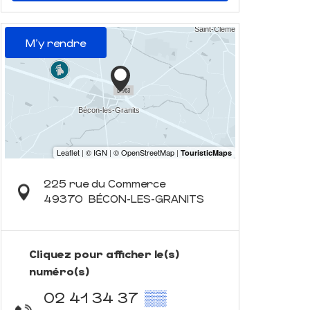
M'y rendre
225 rue du Commerce
49370
BÉCON-LES-GRANITS
Cliquez pour afficher le(s)
numéro(s)
02 41 34 37
▒▒