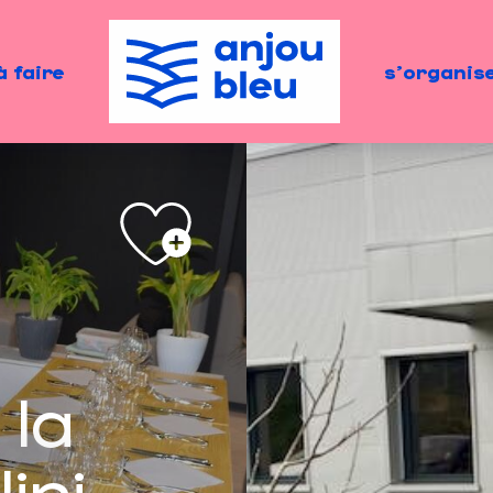
à faire
s'organis
 la
ini