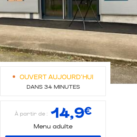
OUVERT AUJOURD'HUI
DANS 34 MINUTES
14,9
€
À partir de :
Menu adulte