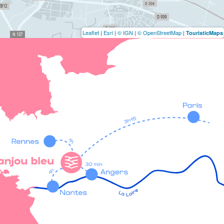
Leaflet
|
Esri
|
© IGN
|
© OpenStreetMap
|
TouristicMaps