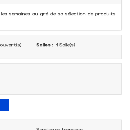
 les semaines au gré de sa sélection de produits
ouvert(s)
Salles :
1 Salle(s)
l
Service en terrasse