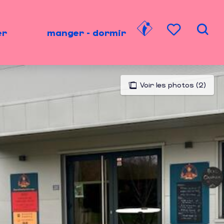
er
manger - dormir
Rech
Voir les favori
Voir les photos (2)