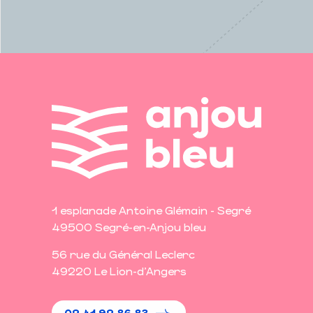
1 esplanade Antoine Glémain - Segré
49500 Segré-en-Anjou bleu
56 rue du Général Leclerc
49220 Le Lion-d'Angers
02 41 92 86 83