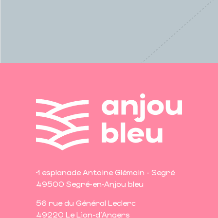
1 esplanade Antoine Glémain - Segré
49500 Segré-en-Anjou bleu
56 rue du Général Leclerc
49220 Le Lion-d'Angers