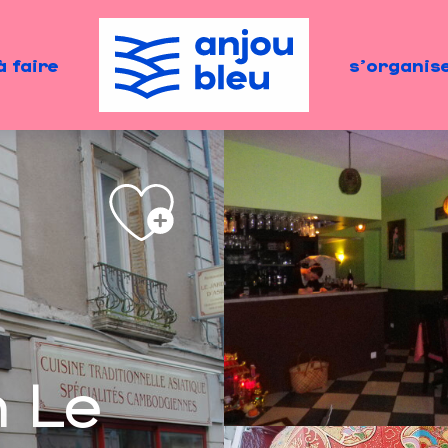
à faire
s'organis
 Le