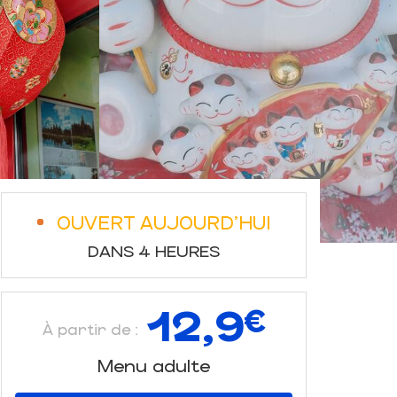
OUVERT AUJOURD'HUI
DANS 4 HEURES
12,9
€
À partir de :
Menu adulte