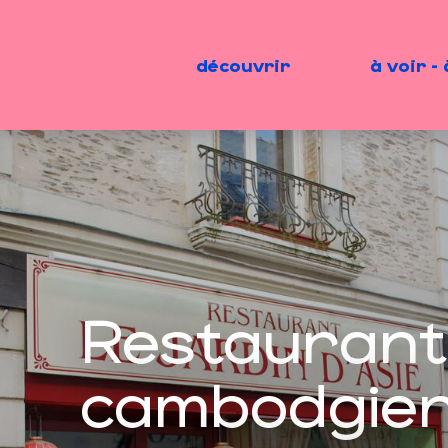
Aller
au
contenu
découvrir
à voir - 
principal
Restaurant
cambodgien