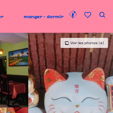
er
manger - dormir
Rech
Voir les favori
Voir les photos (4)