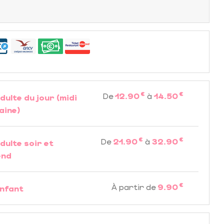
€
€
De
12.90
à
14.50
dulte du jour (midi
aine)
€
€
De
21.90
à
32.90
dulte soir et
end
€
À partir de
9.90
nfant