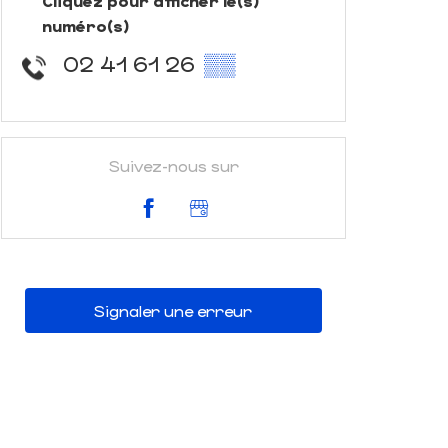
Cliquez pour afficher le(s)
numéro(s)
02 41 61 26
▒▒
Suivez-nous sur
Signaler une erreur