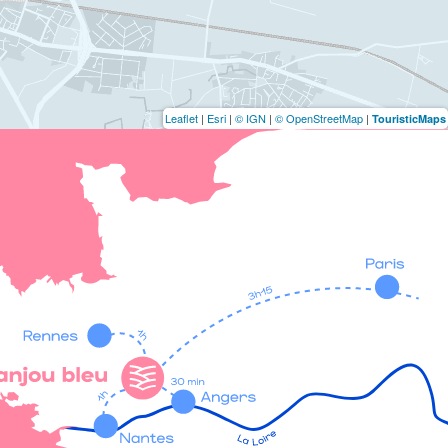
Leaflet
|
Esri
|
© IGN
|
© OpenStreetMap
|
TouristicMaps