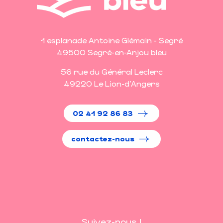
1 esplanade Antoine Glémain - Segré
49500 Segré-en-Anjou bleu
56 rue du Général Leclerc
49220 Le Lion-d'Angers
02 41 92 86 83
contactez-nous
Suivez-nous !