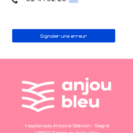
Signaler une erreur
1 esplanade Antoine Glémain - Segré
49500 Segré-en-Anjou bleu