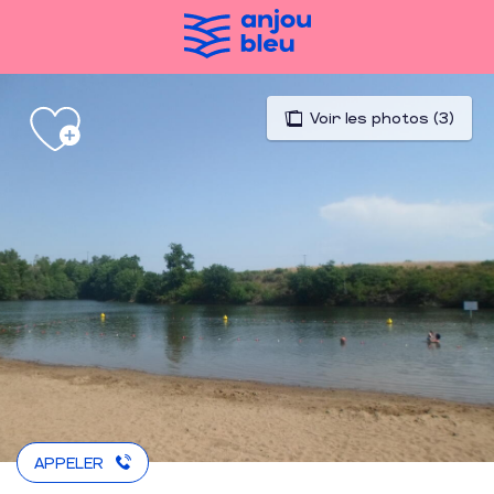
Aller
au
contenu
principal
Voir les photos (3)
APPELER